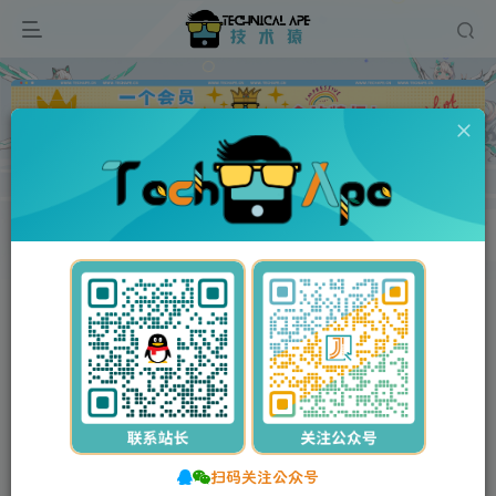
广告
首页
主题美化
zibll子比主题美化
正文
付费阅读
WordPress美化弹窗插件：Better Popup 让美化更简单
此内容为付费阅读，请付费后查看
50
积分
25
10
【VIP】普通会员
【SVIP】至尊会员
登录购买
WordPress美化弹窗插件：Better Popup 让美化
扫码关注公众号
更简单