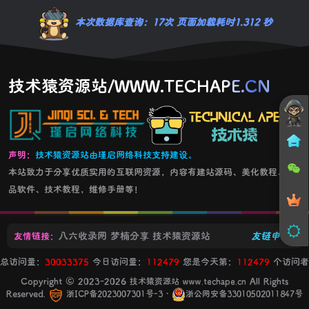
本次数据库查询：17次 页面加载耗时1.312 秒
技术猿资源站/WWW.TECHAPE.CN
声明：
技术猿资源站由瑾启网络科技支持建设。
本站致力于分享优质实用的互联网资源，内容有建站源码、美化教程、精
品软件、技术教程，维修手册等！
八六收录网
梦楠分享
技术猿资源站
友链申请+
友情链接：
总访问量：
30033375
今日访问量：
112479
您是今天第：
112479
个访问者
Copyright © 2023-2026
All Rights
技术猿资源站 www.techape.cn
Reserved.
・
浙ICP备2023007301号-3
浙公网安备33010502011847号