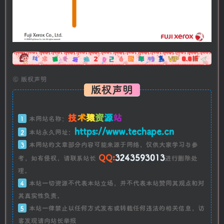
广告
©
版权声明
版权声明
技
术
猿
资
源
站
1
本网站名称：
https://www.techape.cn
2
本站永久网址：
3
本网站的文章部分内容可能来源于网络，仅供大家学习与参
QQ:
3243593013
考，如有侵权，请联系站长
进行删除处
理。
4
本站一切资源不代表本站立场，并不代表本站赞同其观点和对
其真实性负责。
5
本站一律禁止以任何方式发布或转载任何违法的相关信息，访
客发现请向站长举报