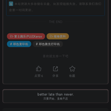
6
本站资源大多存储在云盘，如发现链接失效，请联系我们我们
会第一时间更新。
THE END
富士施乐/FUJIXerox
维修资料
# 彩色复印机
# 彩色激光打印机
喜欢就支持一下吧
点赞
6
分享
收藏
Nobody can go back and start a new beginning, but anyone
can start today and make a new ending.
没有人可以回到过去从头再来，但是每个人都可以从今天开始，创造一个全新的结
局