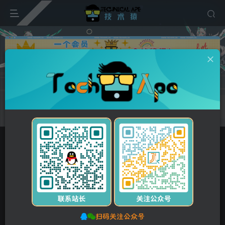
广告
首页
维修资料
富士施乐/FUJIXerox
正文
付费资源
施乐 DW 6055 6035 6050 6030 DS C1500 工程机中文维修手册
此内容为付费资源，请付费后查看
5
10
Y币
Y币
3
免费
【VIP】普通会员
Y币
【SVIP】至尊会员
立即购买
您当前未登录！建议登录后购买，可保存购买订单。
扫码关注公众号