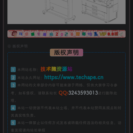
广告
©
版权声明
版权声明
技
术
猿
资
源
站
1
本网站名称：
https://www.techape.cn
2
本站永久网址：
3
本网站的文章部分内容可能来源于网络，仅供大家学习与参
QQ:
3243593013
考，如有侵权，请联系站长
进行删除处
理。
4
本站一切资源不代表本站立场，并不代表本站赞同其观点和对
其真实性负责。
5
本站一律禁止以任何方式发布或转载任何违法的相关信息，访
客发现请向站长举报