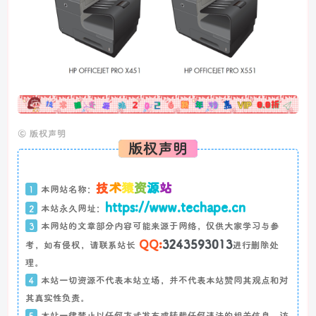
广告
©
版权声明
版权声明
技
术
猿
资
源
站
1
本网站名称：
https://www.techape.cn
2
本站永久网址：
3
本网站的文章部分内容可能来源于网络，仅供大家学习与参
QQ:
3243593013
考，如有侵权，请联系站长
进行删除处
理。
4
本站一切资源不代表本站立场，并不代表本站赞同其观点和对
其真实性负责。
5
本站一律禁止以任何方式发布或转载任何违法的相关信息，访