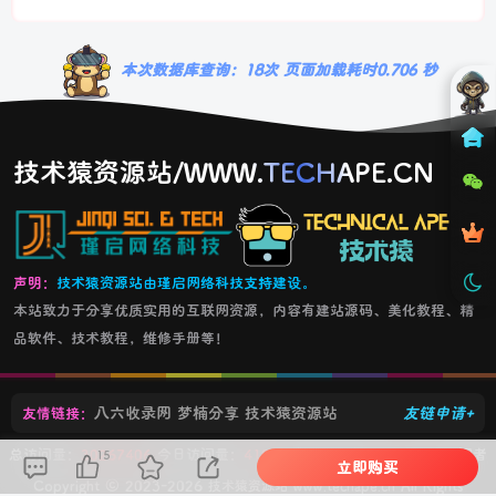
本次数据库查询：18次 页面加载耗时0.706 秒
技术猿资源站/WWW.TECHAPE.CN
声明：
技术猿资源站由瑾启网络科技支持建设。
本站致力于分享优质实用的互联网资源，内容有建站源码、美化教程、精
品软件、技术教程，维修手册等！
八六收录网
梦楠分享
技术猿资源站
友链申请+
友情链接：
总访问量：
30267406
今日访问量：
41927
您是今天第：
41927
个访问者
15
立即购买
Copyright © 2023-2026
All Rights
技术猿资源站 www.techape.cn