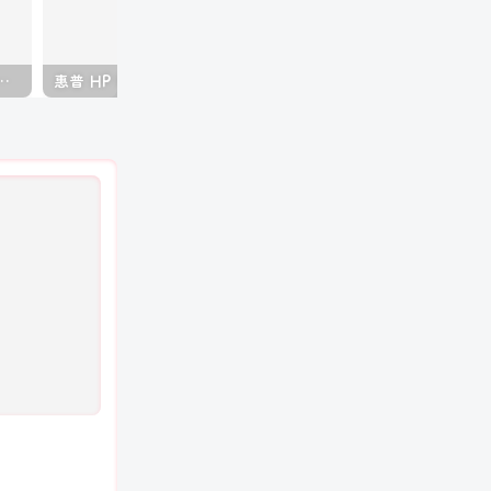
50 2150 黑白复印机中文维修手册
惠普 HP MFP E77822 E77825 E77830 彩色复印机中文维修手册+故障代码手册