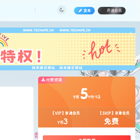
发布
开通会员
也想
!
付费资源
5
10
Y币
Y币
【VIP】普通会员
【SVIP】至尊会员
3
免费
Y币