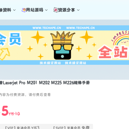
修资料
网站源码
资源分享
Laserjet Pro M201 M202 M225 M226维修手册
内容为付费资源，请付费后查看
5
10
币
Y币
3
免费
【VIP】普通会员
Y币
【SVIP】至尊会员