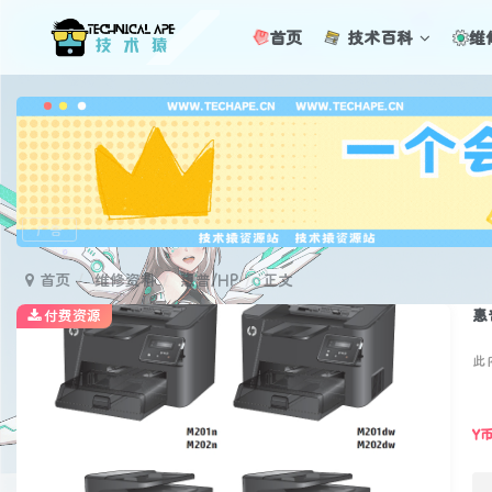
首页
技术百科
维
广告
首页
维修资料
惠普/HP
正文
惠普
付费资源
此
Y