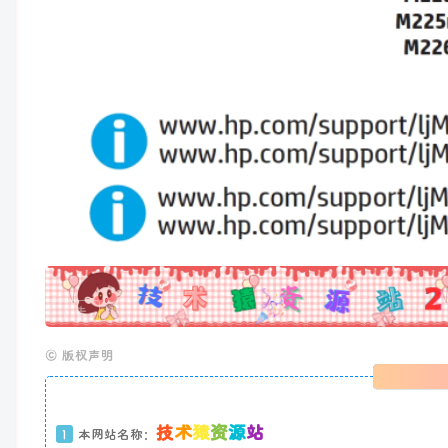
广告
©
版权声明
技
术
猿
资
源
站
1
本网站名称：