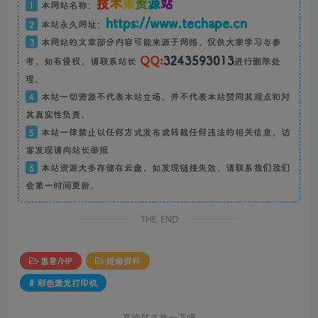
技
术
猿
资
源
站
1
本网站名称：
https://www.techape.cn
2
本站永久网址：
3
本网站的文章部分内容可能来源于网络，仅供大家学习与参
QQ:
3243593013
考，如有侵权，请联系站长
进行删除处
理。
4
本站一切资源不代表本站立场，并不代表本站赞同其观点和对
其真实性负责。
5
本站一律禁止以任何方式发布或转载任何违法的相关信息，访
客发现请向站长举报
6
本站资源大多存储在云盘，如发现链接失效，请联系我们我们
会第一时间更新。
THE END
惠普/HP
维修资料
# 彩色激光打印机
喜欢就支持一下吧