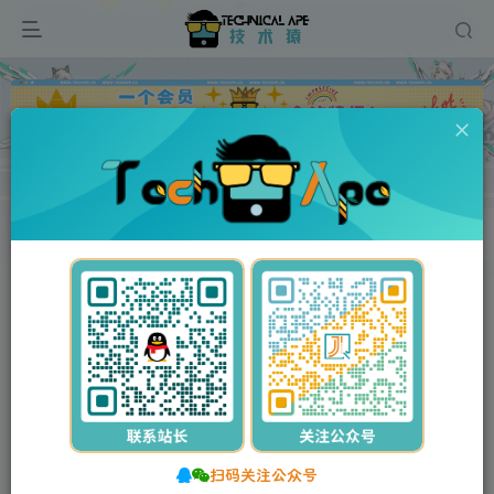
广告
首页
维修资料
惠普/HP
正文
付费资源
惠普Color Laserjet Pro M153 M154 M178 M181 M253 M254 M278 M281中英文维修手册+故障排除手册
此内容为付费资源，请付费后查看
5
10
Y币
Y币
3
免费
【VIP】普通会员
Y币
【SVIP】至尊会员
立即购买
您当前未登录！建议登录后购买，可保存购买订单。
扫码关注公众号