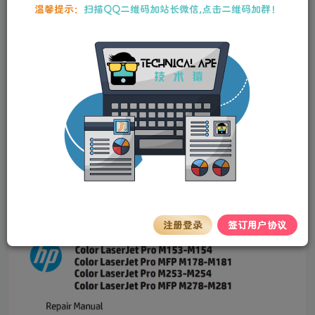
本站资源均为作者特供和网友推荐收集整理而来，仅供学习和研究使
温馨提示：
扫描QQ二维码加站长微信,点击二维码加群！
用，请在下载后24小时内删除，谢谢合作！
惠普Color Laserjet Pro M153 M154 M178
M181 M253 M254 M278 M281中英文维修手
册+故障排除手册
stalker
关注
私信
2年前更新
0
133
13
机型
M153 M154 M178 M181 M253 M254 M278
M281
注册登录
签订用户协议