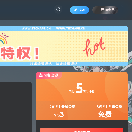
发布
开通会员
也想
!
付费资源
5
10
Y币
Y币
【VIP】普通会员
【SVIP】至尊会员
3
免费
Y币