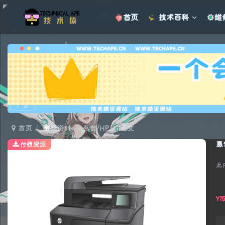
首页
技术百科
维
广告
首页
维修资料
惠普/HP
正文
惠
付费资源
此
Y