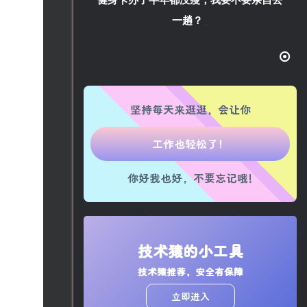
健身卡办了半年都没瘦，我要不要亲自去
生活也美好了！
一趟？
心情也舒畅了！
走路也有劲了！
坚持每天来逛逛，会让你
腿也不痛了！
腰也不酸了！
你好我也好，不要忘记哦!
工作也轻松了！
技术猿的小工具
技术猿推荐，安全有保障
立即进入