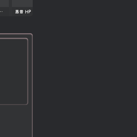
50 2150 黑白复印机中文维修手册
惠普 HP MFP E77822 E77825 E77830 彩色复印机中文维修手册+故障代码手册