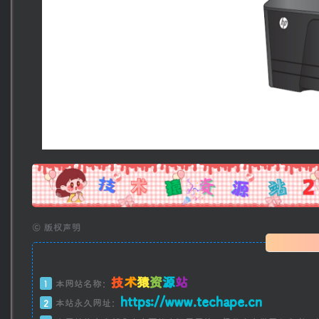
广告
©
版权声明
技
术
猿
资
源
站
1
本网站名称：
https://www.techape.cn
2
本站永久网址：