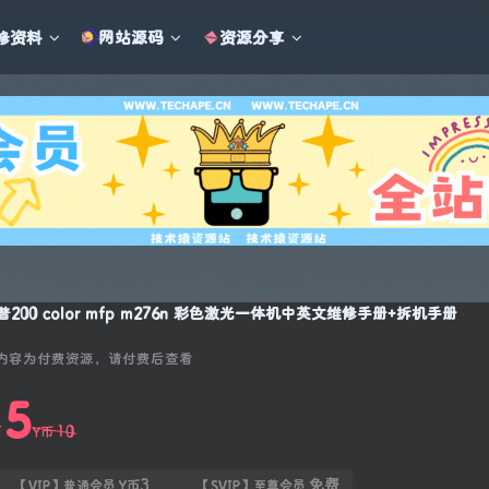
修资料
网站源码
资源分享
普200 color mfp m276n 彩色激光一体机中英文维修手册+拆机手册
内容为付费资源，请付费后查看
5
10
币
Y币
3
免费
【VIP】普通会员
Y币
【SVIP】至尊会员