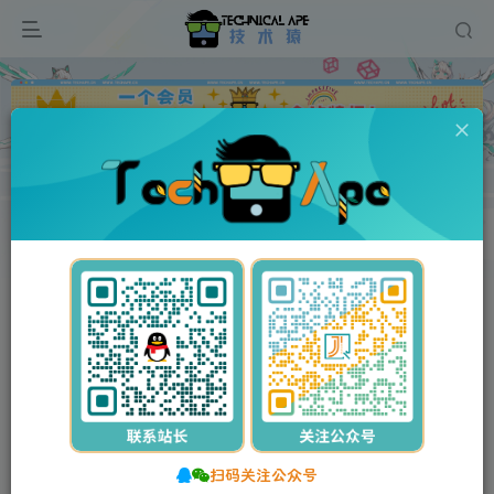
广告
首页
维修资料
夏普/SHARP
正文
付费资源
夏普 MX-M6240N MX-M7040N M6240N M7040N彩色复印机中文维修手册
此内容为付费资源，请付费后查看
5
10
Y币
Y币
3
免费
【VIP】普通会员
Y币
【SVIP】至尊会员
立即购买
您当前未登录！建议登录后购买，可保存购买订单。
扫码关注公众号