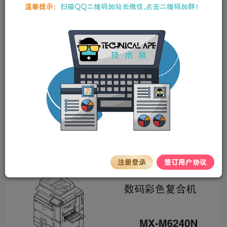
本站资源均为作者特供和网友推荐收集整理而来，仅供学习和研究使
温馨提示：
扫描QQ二维码加站长微信,点击二维码加群！
用，请在下载后24小时内删除，谢谢合作！
夏普 MX-M6240N MX-M7040N M6240N
M7040N彩色复印机中文维修手册
stalker
关注
私信
2年前更新
0
172
13
机型
MX-M6240N MX-M7040N M6240N M7040N
注册登录
签订用户协议