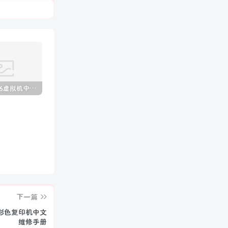
VMware16虚拟机中文版 (附永久许可证激活密钥)
Windows 10/11 专业版产品密钥免费 每周更新(100%有效)
Autodesk AutoCAD 2025中文版+注册机+安装教程
下一篇
01N彩色复印机中文
维修手册