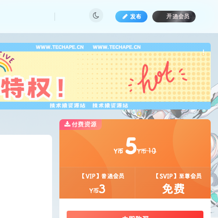
发布
开通会员
也想
!
付费资源
5
10
Y币
Y币
【VIP】普通会员
【SVIP】至尊会员
3
免费
Y币