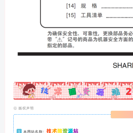
广告
©
版权声明
技
术
猿
资
源
站
1
本网站名称：