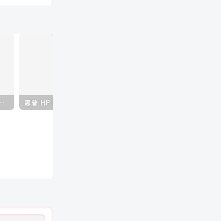
50 2150 黑白复印机中文维修手册
惠普 HP MFP E77822 E77825 E77830 彩色复印机中文维修手册+故障代码手册