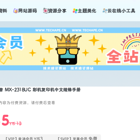
资料
网站源码
资源分享
主题美化
云在线小工具
普 MX-2318UC 彩机复印机中文维修手册
内容为付费资源，请付费后查看
5
10
币
Y币
3
免费
【VIP】普通会员
Y币
【SVIP】至尊会员