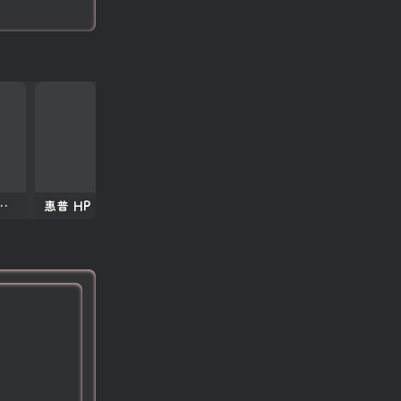
50 2150 黑白复印机中文维修手册
惠普 HP MFP E77822 E77825 E77830 彩色复印机中文维修手册+故障代码手册