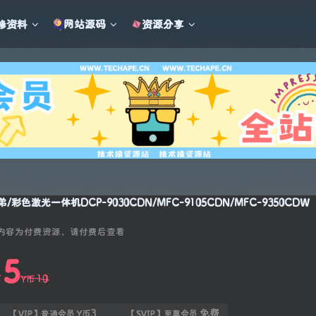
修资料
网站源码
资源分享
弟/彩色激光一体机DCP-9030CDN/MFC-9105CDN/MFC-9350CDW
内容为付费资源，请付费后查看
5
10
币
Y币
3
免费
【VIP】普通会员
Y币
【SVIP】至尊会员