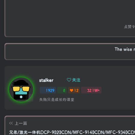
点赞
9
The wise m
stalker
关注
1929
8
12
32.1W+
失败只是成长的课堂
上一篇
兄弟/激光一体机DCP-9020CDN/MFC-9140CDN/MFC-9340C