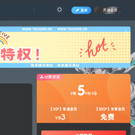
发布
开通会员
也想
!
付费资源
5
10
Y币
Y币
【VIP】普通会员
【SVIP】至尊会员
3
免费
Y币