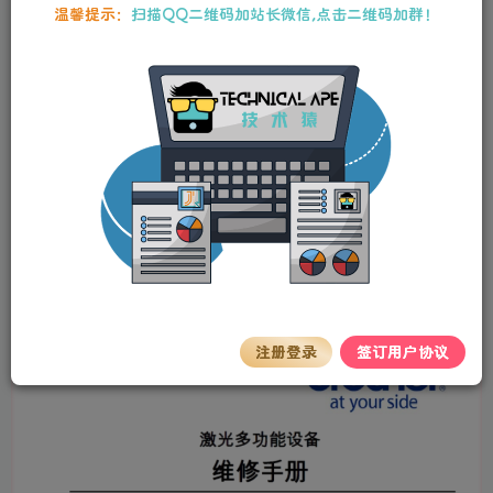
本站资源均为作者特供和网友推荐收集整理而来，仅供学习和研究使
温馨提示：
扫描QQ二维码加站长微信,点击二维码加群！
用，请在下载后24小时内删除，谢谢合作！
兄弟/激光一体机DCP- 8085DN/MFC-
8880DN
stalker
关注
私信
2年前更新
0
252
6
机型
DCP- 8085DN
MFC- 8880DN
注册登录
签订用户协议