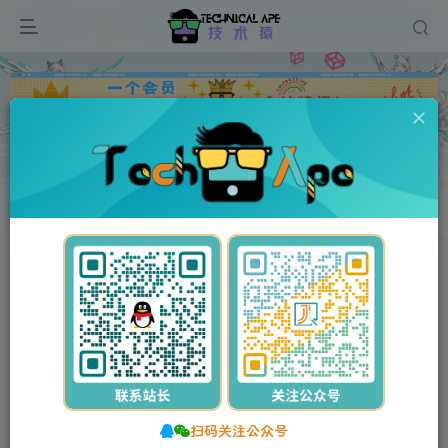
广告
首页
维修资料
兄弟/Brother
正文
付费资源
兄弟/激光一体机DCP- 8085DN/MFC- 8880DN
此内容为付费资源，请付费后查看
5
10
Y币
Y币
3
免费
【VIP】普通会员
Y币
【SVIP】至尊会员
立即购买
您当前未登录！建议登录后购买，可保存购买订单。
扫码关注公众号