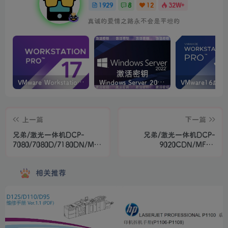
1929
8
12
32W+
真诚的爱情之路永不会是平坦的
VMware Workstation PRO v17.6.4 正式版_虚拟机(带激活密钥)
Windows Server 2022激活密钥 2024 5月更新
上一篇
下一篇
兄弟/激光一体机DCP-
兄弟/激光一体机DCP-
7080/7080D/7180DN/MFC-
9020CDN/MFC-
7380/7480D/7880DN
9140CDN/MFC-9340CDW
相关推荐