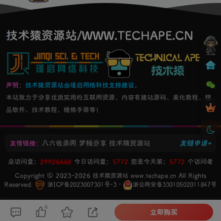
技术猿资源站/WWW.TECHAPE.CN
声明：
技术猿资源站由瑾启网络科技支持建设。
本站致力于分享优质实用的互联网资源，内容有建站源码、美化教程、精
品软件、技术教程，维修手册等！
八六收录网
梦楠分享
技术猿资源站
友链申请+
友情链接：
总访问量：
29926668
今日访问量：
5772
您是今天第：
5772
个访问者
Copyright © 2023-2026
All Rights
技术猿资源站 www.techape.cn
Reserved.
・
浙ICP备2023007301号-3
浙公网安备33010502011847号
6
立即购买