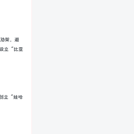
车劝架，避
设立“比亚
，创立“娃哈