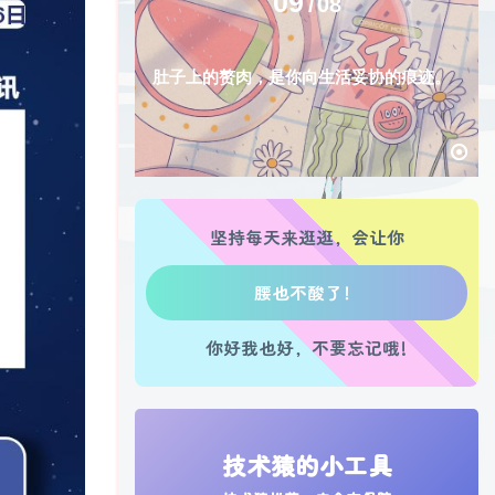
09
08
肚子上的赘肉，是你向生活妥协的痕迹。
生活也美好了！
心情也舒畅了！
坚持每天来逛逛，会让你
走路也有劲了！
腿也不痛了！
你好我也好，不要忘记哦!
腰也不酸了！
工作也轻松了！
技术猿的小工具