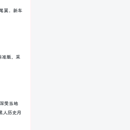
动尾翼。新车
 标准版，采
这家深受当地
祝黑人历史月