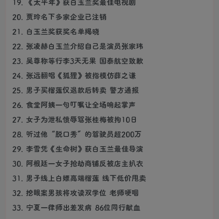
19. 《太平年》获白玉兰奖最佳电视剧
20. 贾玲名下多家企业已注销
21. 白玉兰奖获奖名单揭晓
22. 张凌赫白玉兰介绍自己是演员张家玮
23. 吴尊称等行李3天无果 国泰航空致歉
24. 张远翻唱《狐狸》被指模仿薛之谦
25. 男子买榴莲仅退款后转卖 警方通报
26. 食堂阿姨一句叮嘱让全场响起掌声
27. 女子为泄私愤辱骂张桂梅被拘10日
28. 听过他“脱口秀”的驾驶员超200万
29. 李雪凭《生命树》获白玉兰最佳导演
30. 阿根廷一女子抢劫商铺反被店主扒衣
31. 男子线上白嫖高端榴莲 线下低价甩卖
32. 挖眼案男孩将攻读双学位 老师哽咽
33. 宁夏一律师出差发病 86位同行献血