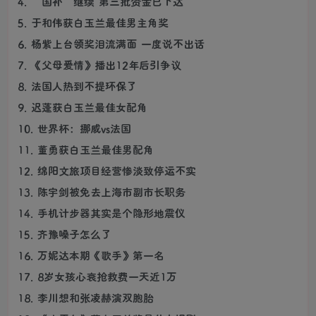
4. “国补”继续 第三批资金已下达
5. 于和伟获白玉兰最佳男主角奖
6. 杨紫上台领奖泪流满面 一度说不出话
7. 《父母爱情》播出12年后引争议
8. 法国人热到不提环保了
9. 迟蓬获白玉兰最佳女配角
10. 世界杯：挪威vs法国
11. 董勇获白玉兰最佳男配角
12. 绵阳文旅项目经营惨淡致停运不实
13. 陈宇剑被免去上海市副市长职务
14. 手机计步器其实是个隐形地震仪
15. 齐豫嗓子怎么了
16. 万妮达本期《歌手》第一名
17. 8岁女孩心衰抢救费一天近1万
18. 李川想和张凌赫演双胞胎