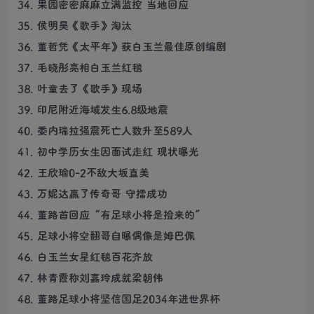
34. 果园密密麻麻立满监控 当地回应
35. 侯明昊《歌手》淘汰
36. 董哲凭《太平年》获白玉兰最佳原创编剧
37. 毛晓彤亮相白玉兰红毯
38. 叶童去了《歌手》现场
39. 印尼附近海域发生6.8级地震
40. 委内瑞拉强震死亡人数升至589人
41. 初中学历女生因面试走红 现状曝光
42. 王欣瑜0-2不敌大坂直美
43. 万妮达赢了传奇哥 守擂成功
44. 董路首回应“有足球小将是捡来的”
45. 足球小将空翻哥自曝偶像是姆巴佩
46. 白玉兰女星红毯百花齐放
47. 林青霞称刘嘉玲成就梁朝伟
48. 董路足球小将坚信国足2034年进世界杯