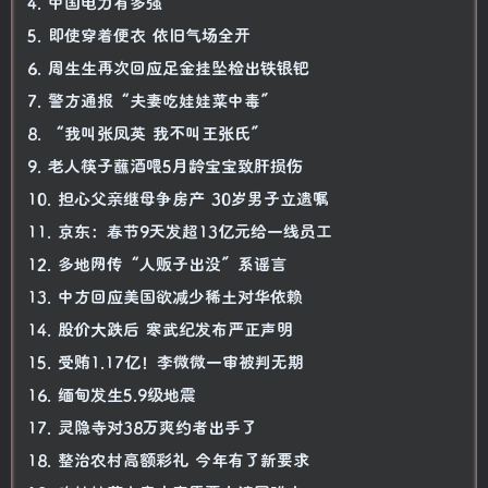
4. 中国电力有多强
5. 即使穿着便衣 依旧气场全开
6. 周生生再次回应足金挂坠检出铁银钯
7. 警方通报“夫妻吃娃娃菜中毒”
8. “我叫张凤英 我不叫王张氏”
9. 老人筷子蘸酒喂5月龄宝宝致肝损伤
10. 担心父亲继母争房产 30岁男子立遗嘱
11. 京东：春节9天发超13亿元给一线员工
12. 多地网传“人贩子出没”系谣言
13. 中方回应美国欲减少稀土对华依赖
14. 股价大跌后 寒武纪发布严正声明
15. 受贿1.17亿！李微微一审被判无期
16. 缅甸发生5.9级地震
17. 灵隐寺对38万爽约者出手了
18. 整治农村高额彩礼 今年有了新要求