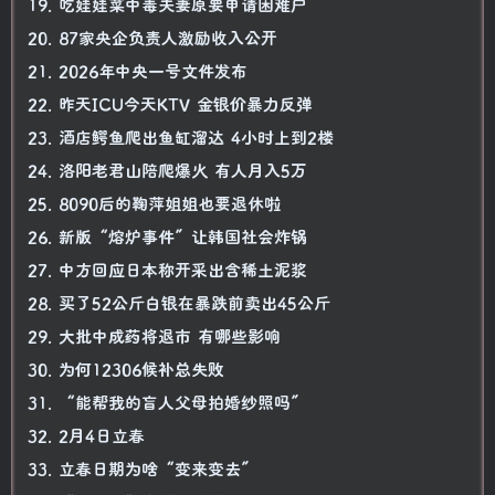
19. 吃娃娃菜中毒夫妻原要申请困难户
20. 87家央企负责人激励收入公开
21. 2026年中央一号文件发布
22. 昨天ICU今天KTV 金银价暴力反弹
23. 酒店鳄鱼爬出鱼缸溜达 4小时上到2楼
24. 洛阳老君山陪爬爆火 有人月入5万
25. 8090后的鞠萍姐姐也要退休啦
26. 新版“熔炉事件”让韩国社会炸锅
27. 中方回应日本称开采出含稀土泥浆
28. 买了52公斤白银在暴跌前卖出45公斤
29. 大批中成药将退市 有哪些影响
30. 为何12306候补总失败
31. “能帮我的盲人父母拍婚纱照吗”
32. 2月4日立春
33. 立春日期为啥“变来变去”