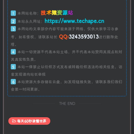
技
术
猿
资
源
站
1
本网站名称：
https://www.techape.cn
2
本站永久网址：
3
本网站的文章部分内容可能来源于网络，仅供大家学习与参
QQ:
3243593013
考，如有侵权，请联系站长
进行删除处
理。
4
本站一切资源不代表本站立场，并不代表本站赞同其观点和对
其真实性负责。
5
本站一律禁止以任何方式发布或转载任何违法的相关信息，访
客发现请向站长举报
6
本站资源大多存储在云盘，如发现链接失效，请联系我们我们
会第一时间更新。
THE END
每天60秒读懂世界