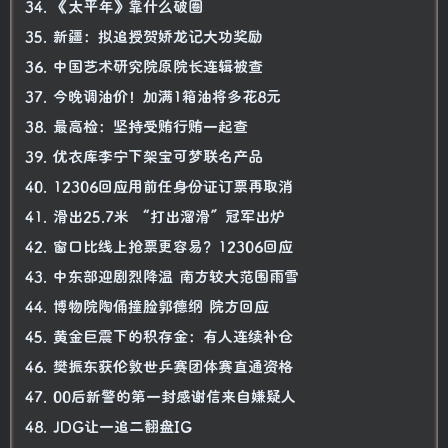
34. 《太平年》靠什么破圈
35. 新疆：拟追授贺娇龙记大功奖励
36. 中国艺术研究院原院长连辑被查
37. 今晚调油价！加满1箱油将多花8元
38. 最高检：坚持受贿行贿一起查
39. 优衣库李宁下架宝可梦联名产品
40. 12306回应用前任身份证订票再取消
41. 滑出25.7米 “打出溜滑”冠军出炉
42. 窗口比线上抢票更容易？12306回应
43. 中东部迎剧烈降温 南方较大范围雨雪
44. 博物院陶俑撞脸郭德纲 院方回应
45. 黄金巨震下的积存金：有人连续补仓
46. 樊振东获伦敦世乒赛团体赛直通资格
47. 00后新警的第一封感谢信来自嫌疑人
48. JDG让一追二翻盘IG