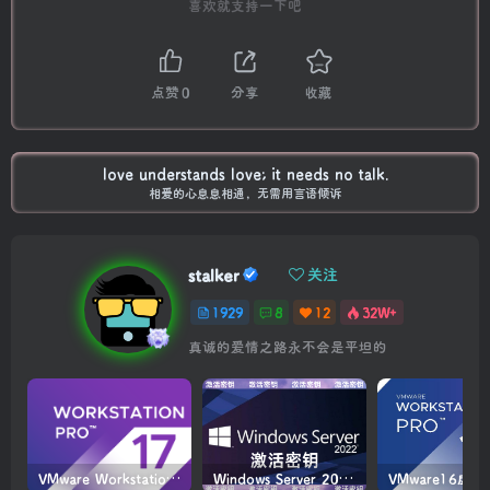
喜欢就支持一下吧
点赞
0
分享
收藏
love understands love; it needs no talk.
相爱的心息息相通，无需用言语倾诉
stalker
关注
1929
8
12
32W+
真诚的爱情之路永不会是平坦的
VMware Workstation PRO v17.6.4 正式版_虚拟机(带激活密钥)
Windows Server 2022激活密钥 2024 5月更新