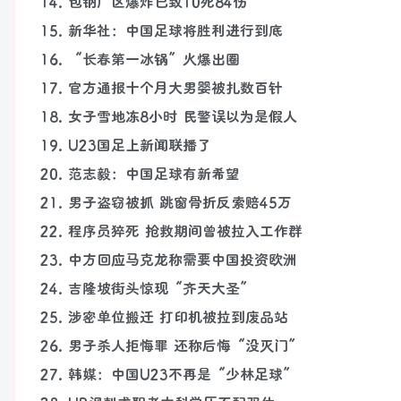
14. 包钢厂区爆炸已致10死84伤
15. 新华社：中国足球将胜利进行到底
16. “长春第一冰锅”火爆出圈
17. 官方通报十个月大男婴被扎数百针
18. 女子雪地冻8小时 民警误以为是假人
19. U23国足上新闻联播了
20. 范志毅：中国足球有新希望
21. 男子盗窃被抓 跳窗骨折反索赔45万
22. 程序员猝死 抢救期间曾被拉入工作群
23. 中方回应马克龙称需要中国投资欧洲
24. 吉隆坡街头惊现“齐天大圣”
25. 涉密单位搬迁 打印机被拉到废品站
26. 男子杀人拒悔罪 还称后悔“没灭门”
27. 韩媒：中国U23不再是“少林足球”