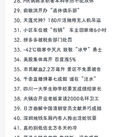
28. HR讽刺求职者本科学历不配双休
29. 俞敏洪开办“退休俱乐部”
30. 天蓬元帅？180斤活猪用无人机吊运
31. 小区车位被“包销” 车主回家堵6小时
32. 拼多多被税务部门处罚
33. -42℃极寒中灭火 致敬“冰甲”勇士
34. 美股集体高开 百度涨5%
35. 市民献血2.2万毫升 景区不免票被告
36. 千条直播弹幕七成假 谁在“注水”
37. 四川一大学生称学校要发成绩给家长
38. 火锅店开业老板宴请2000名环卫工
39. 日方曲解中国清朝官员文献弄巧成拙
40. 深圳地铁车厢内有人掏出活蛇玩耍
41. 真的别低估北方冬天的冷