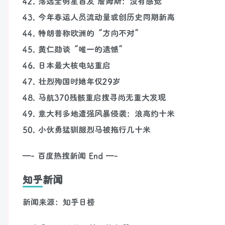
42. 落选全明星首发 詹姆斯：没有感觉
43. 今年春运人员流动量或创历史同期新高
44. 特朗普称欧洲的“方向不对”
45. 黄仁勋谈“唯一的遗憾”
46. 日本最大核电站重启
47. 壮烈殉国时她年仅29岁
48. 马航370残骸重启搜寻尚无重大发现
49. 意大利多地遭强风暴侵袭：浪高约十米
50. 小伙勇猛驯服烈马被拖行几十米
—- 百度热搜新闻 End —-
知乎新闻
新闻来源：知乎日榜