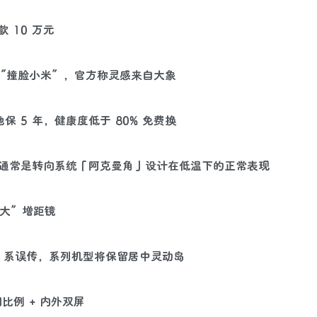
 10 万元
被指“撞脸小米”，官方称灵感来自大象
销电池保 5 年，健康度低于 80% 免费换
声：通常是转向系统「阿克曼角」设计在低温下的正常表现
“硕大”增距镜
上角打孔”系误传，系列机型将保留居中灵动岛
，阔比例 + 内外双屏