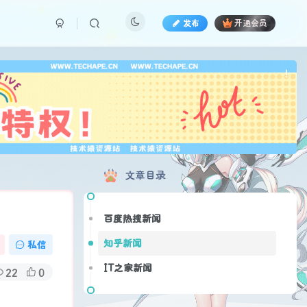
发布
开通会员
也想
!
文章目录
百度热搜新闻
知乎新闻
私信
IT之家新闻
22
0