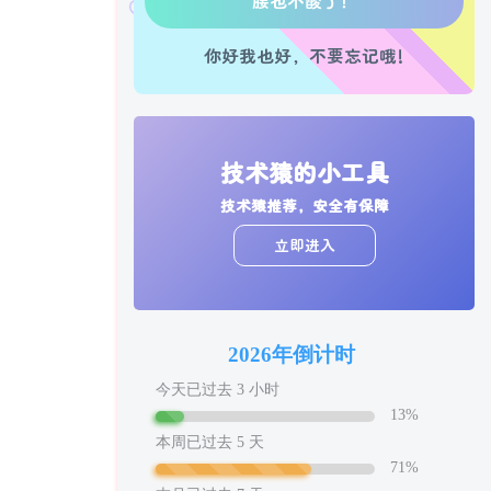
走路也有劲了！
你好我也好，不要忘记哦!
腿也不痛了！
腰也不酸了！
工作也轻松了！
技术猿的小工具
技术猿推荐，安全有保障
立即进入