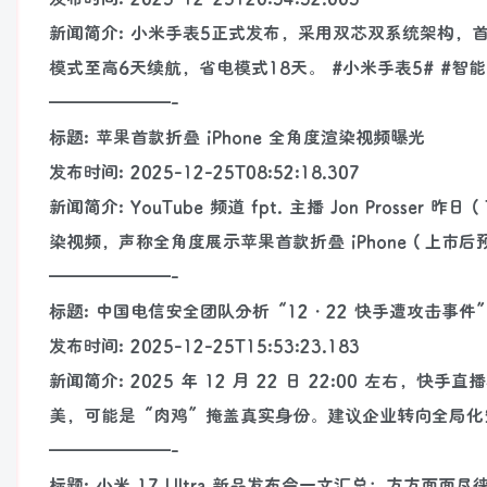
新闻简介: 小米手表5正式发布，采用双芯双系统架构，
模式至高6天续航，省电模式18天。 #小米手表5# #智能
———————-
标题: 苹果首款折叠 iPhone 全角度渲染视频曝光
发布时间: 2025-12-25T08:52:18.307
新闻简介: YouTube 频道 fpt. 主播 Jon Pross
染视频，声称全角度展示苹果首款折叠 iPhone（上市后预估叫
———————-
标题: 中国电信安全团队分析“12・22 快手遭攻击
发布时间: 2025-12-25T15:53:23.183
新闻简介: 2025 年 12 月 22 日 22:00 左
美，可能是“肉鸡”掩盖真实身份。建议企业转向全局化安
———————-
标题: 小米 17 Ultra 新品发布会一文汇总：方方面面