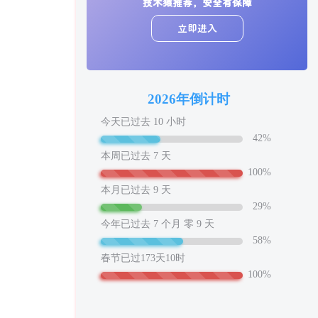
心情也舒畅了！
你好我也好，不要忘记哦!
走路也有劲了！
腿也不痛了！
腰也不酸了！
技术猿的小工具
技术猿推荐，安全有保障
工作也轻松了！
立即进入