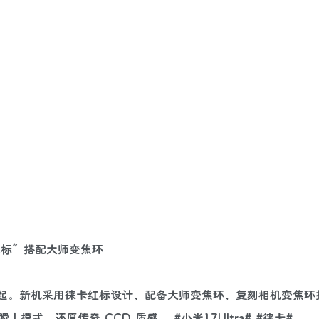
“可乐标”搭配大师变焦环
7999元起。新机采用徕卡红标设计，配备大师变焦环，复刻相机变焦
，还原传奇 CCD 质感。 #小米17Ultra# #徕卡#