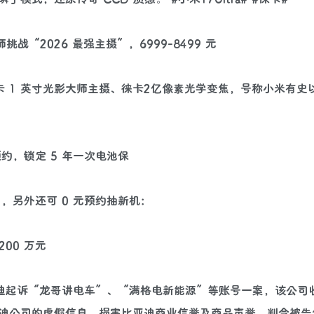
师挑战“2026 最强主摄”，6999-8499 元
载徕卡 1 英寸光影大师主摄、徕卡2亿像素光学变焦，号称小米有
 元预约，锁定 5 年一次电池保
已开启，另外还可 0 元预约抽新机：
00 万元
亚迪起诉“龙哥讲电车”、“满格电新能源”等账号一案，该公司
迪公司的虚假信息，损害比亚迪商业信誉及商品声誉，判令被告