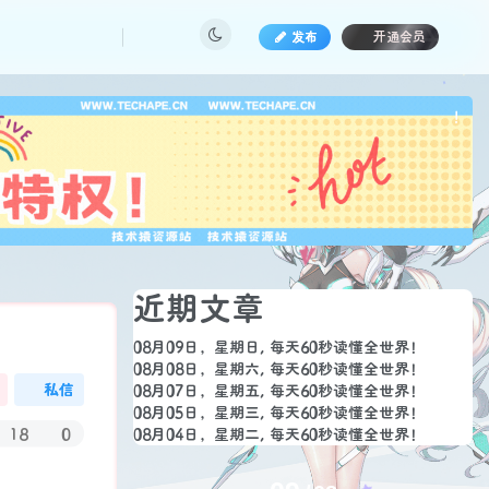
发布
开通会员
也想
!
文章目录
百度热搜新闻
知乎新闻
私信
IT之家新闻
18
0