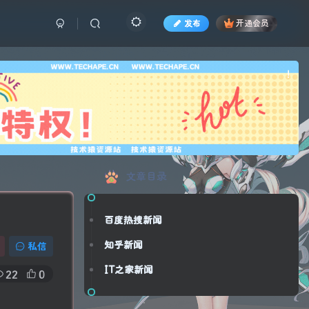
发布
开通会员
也想
!
文章目录
百度热搜新闻
知乎新闻
私信
IT之家新闻
22
0