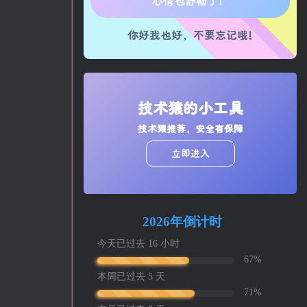
生活也美好了！
你好我也好，不要忘记哦!
心情也舒畅了！
走路也有劲了！
腿也不痛了！
技术猿的小工具
技术猿推荐，安全有保障
腰也不酸了！
立即进入
工作也轻松了！