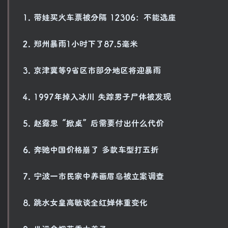
1. 带娃买火车票被分隔 12306：不能选座
2. 郑州暴雨1小时下了87.5毫米
3. 京津冀等9省区市部分地区将迎暴雨
4. 1997年掉入冰川 失踪男子尸体被发现
5. 赵露思“掀桌”后需要付出什么代价
6. 奔驰中国价格崩了 多款车型打五折
7. 宁波一市民家中养画眉鸟被立案调查
8. 跳水女皇高敏谈全红婵体重变化