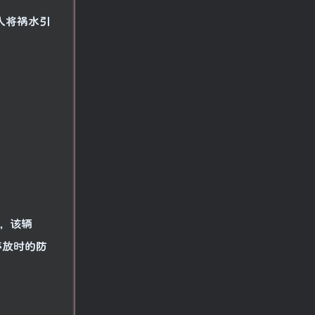
人将祸水引
看，该辆
停放时的防