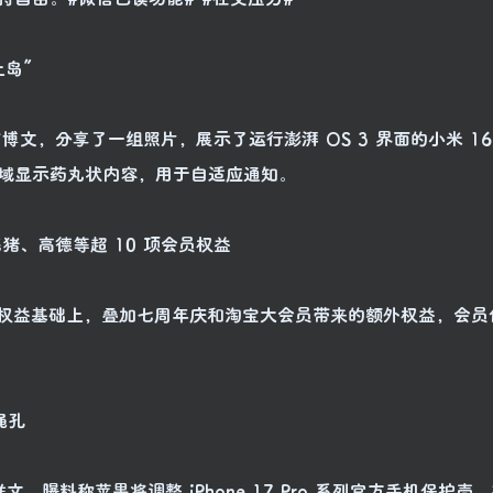
上岛”
日）发布博文，分享了一组照片，展示了运行澎湃 OS 3 界面的小米 1
域显示药丸状内容，用于自适应通知。
飞猪、高德等超 10 项会员权益
在原有权益基础上，叠加七周年庆和淘宝大会员带来的额外权益，会
绳孔
推文，曝料称苹果将调整 iPhone 17 Pro 系列官方手机保护壳