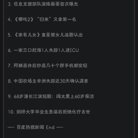
3. 信息支援部队演练画面首次曝光
4. 《哪吒2》“归来”又拿第一名
5. 《家有儿女》童星被女儿追剧认出
6. 一家三口赶海1人失踪1人进ICU
7. 阿姨退休后秒退几十个群手机都变轻
8. 中国农场主非洲失踪近30天确认遇害
9. 68岁潘长江演短剧：阔太爱上60岁保洁
10. 剑桥大学毕业生患癌后拒绝化疗去世
—- 百度热搜新闻 End —-