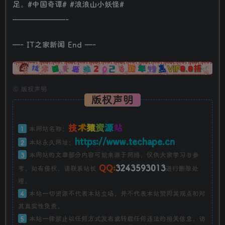
足。#中国奇谭# #浪浪山小妖怪#
———————-
—- IT之家新闻 End —-
广告
©
版权声明
版权声明
技
术
猿
资
源
站
1
本网站名称：
https://www.techape.cn
2
本站永久网址：
3
本网站的文章部分内容可能来源于网络，仅供大家学习与参
QQ:
3243593013
考，如有侵权，请联系站长
进行删除处
理。
4
本站一切资源不代表本站立场，并不代表本站赞同其观点和对
其真实性负责。
5
本站一律禁止以任何方式发布或转载任何违法的相关信息，访