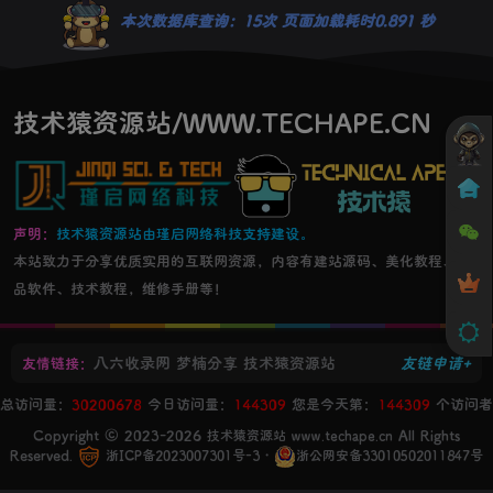
本次数据库查询：15次 页面加载耗时0.891 秒
技术猿资源站/WWW.TECHAPE.CN
声明：
技术猿资源站由瑾启网络科技支持建设。
本站致力于分享优质实用的互联网资源，内容有建站源码、美化教程、精
品软件、技术教程，维修手册等！
八六收录网
梦楠分享
技术猿资源站
友链申请+
友情链接：
总访问量：
30200678
今日访问量：
144309
您是今天第：
144309
个访问者
Copyright © 2023-2026
All Rights
技术猿资源站 www.techape.cn
Reserved.
・
浙ICP备2023007301号-3
浙公网安备33010502011847号