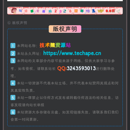
广告
©
版权声明
版权声明
技
术
猿
资
源
站
1
本网站名称：
https://www.techape.cn
2
本站永久网址：
3
本网站的文章部分内容可能来源于网络，仅供大家学习与参
QQ:
3243593013
考，如有侵权，请联系站长
进行删除处
理。
4
本站一切资源不代表本站立场，并不代表本站赞同其观点和对
其真实性负责。
5
本站一律禁止以任何方式发布或转载任何违法的相关信息，访
客发现请向站长举报
6
本站资源大多存储在云盘，如发现链接失效，请联系我们我们
会第一时间更新。