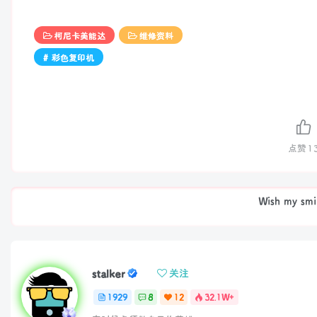
柯尼卡美能达
维修资料
# 彩色复印机
点赞
1
Wish my smile
stalker
关注
1929
8
12
32.1W+