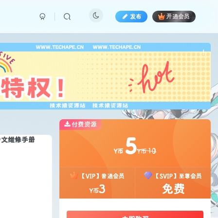
发布
开通会员
也想
!
付费资源
5
印机中文维修手册
10
Y币
Y币
【VIP】普通会员
【SVIP】至尊会员
3
免费
Y币