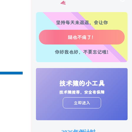
坚持每天来逛逛，会让你
生活也美好了！
心情也舒畅了！
你好我也好，不要忘记哦!
走路也有劲了！
腿也不痛了！
腰也不酸了！
技术猿的小工具
技术猿推荐，安全有保障
工作也轻松了！
立即进入