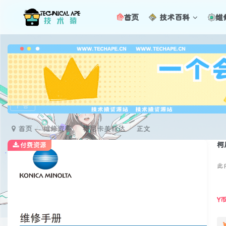
首页
技术百科
维
广告
首页
维修资料
柯尼卡美能达
正文
柯
付费资源
此
Y