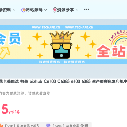
修资料
网站源码
资源分享
尼卡美能达 柯美 bizhub C6100 C6085 6100 6085 生产型彩色复
内容为付费资源，请付费后查看
5
10
币
Y币
3
免费
【VIP】普通会员
Y币
【SVIP】至尊会员