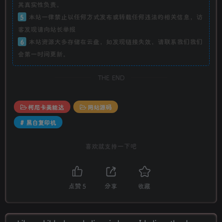
其真实性负责。
5
本站一律禁止以任何方式发布或转载任何违法的相关信息，访
客发现请向站长举报
6
本站资源大多存储在云盘，如发现链接失效，请联系我们我们
会第一时间更新。
THE END
柯尼卡美能达
网站源码
# 黑白复印机
喜欢就支持一下吧
点赞
5
分享
收藏