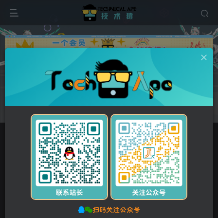
广告
首页
维修资料
柯尼卡美能达
正文
付费资源
柯尼卡美能达 柯美 bizhub PRO 1200 1051 复印机现场维修手册+操作原理手册
此内容为付费资源，请付费后查看
5
10
Y币
Y币
3
免费
【VIP】普通会员
Y币
【SVIP】至尊会员
立即购买
您当前未登录！建议登录后购买，可保存购买订单。
扫码关注公众号