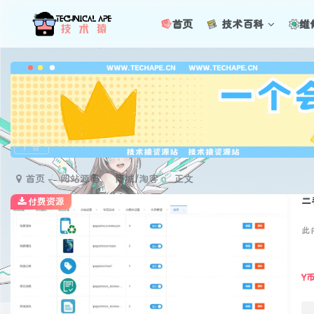
首页
技术百科
维
广告
首页
网站源码
商城/淘客
正文
二
付费资源
此
Y