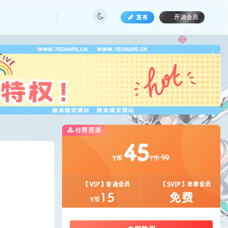
发布
开通会员
也想
!
付费资源
45
99
Y币
Y币
【VIP】普通会员
【SVIP】至尊会员
15
免费
Y币