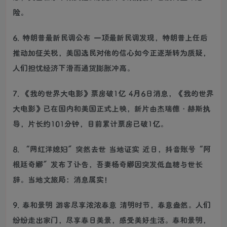
险。
6. 特朗普最新民调公布 一项最新民调发现，特朗普上任后
推动加征关税，美国选民对他的信心如今正逐渐转为质疑，
人们担忧经济下滑而通货膨胀冲高。
7. 《我的世界大电影》票房破1亿 4月6日消息，《我的世界
大电影》已在国内和美国正式上映，新片由杰瑞德・赫斯执
导，片长约101分钟，目前累计票房已破1亿。
8. “网红洋媳妇”突然去世 当地证实 近日，抖音账号“阿
根廷奇娜”发布了讣告，吾妻杨奇娜因突发低血糖与世长
辞。当地文旅局：消息属实！
9. 春和景明 游客尽享浓浓春意 清明时节，春意盎然。人们
纷纷走出家门，尽享春日美景，感受美好生活。春和景明，