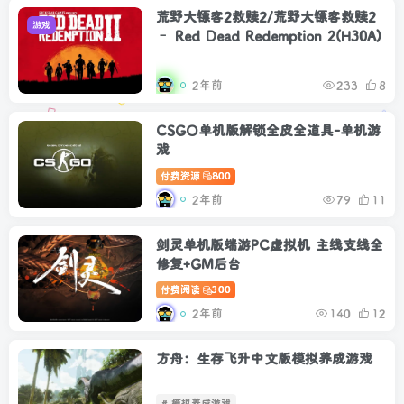
荒野大镖客2救赎2/荒野大镖客救赎2
游戏
– Red Dead Redemption 2(H30A)
2年前
233
8
CSGO单机版解锁全皮全道具-单机游
戏
付费资源
800
2年前
79
11
剑灵单机版端游PC虚拟机 主线支线全
修复+GM后台
付费阅读
300
2年前
140
12
方舟：生存飞升中文版模拟养成游戏
# 模拟养成游戏