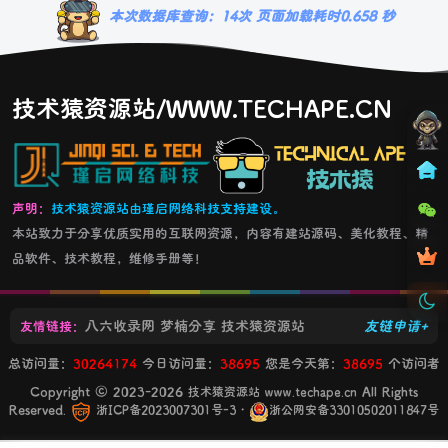
本次数据库查询：14次 页面加载耗时0.658 秒
技术猿资源站/WWW.TECHAPE.CN
声明：
技术猿资源站由瑾启网络科技支持建设。
本站致力于分享优质实用的互联网资源，内容有建站源码、美化教程、精
品软件、技术教程，维修手册等！
八六收录网
梦楠分享
技术猿资源站
友链申请+
友情链接：
总访问量：
30264174
今日访问量：
38695
您是今天第：
38695
个访问者
Copyright © 2023-2026
All Rights
技术猿资源站 www.techape.cn
Reserved.
・
浙ICP备2023007301号-3
浙公网安备33010502011847号