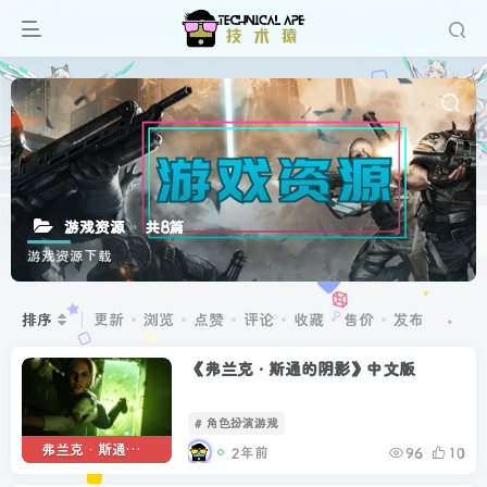
游戏资源
共8篇
游戏资源下载
排序
更新
浏览
点赞
评论
收藏
售价
发布
《弗兰克·斯通的阴影》中文版
# 角色扮演游戏
弗兰克·斯通的阴影
2年前
96
10