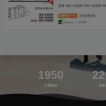
夏普 MX-5500N MX-6200
付费资源
5
# 彩色复印机
Y币
stalker
2年前
1950
22
文章数目
注册