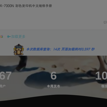
N MX-7000N 彩色复印机中文维修手册
加载更多
本次数据库查询：14次 页面加载耗时0.597 秒
67
6
1
用户
本周发布
稳