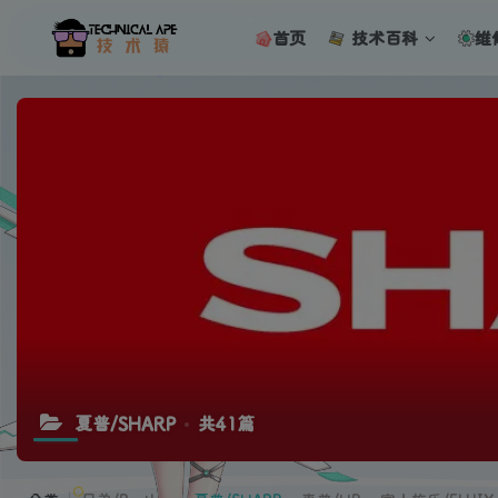
首页
技术百科
维
夏普/SHARP
共41篇