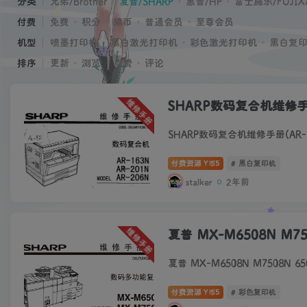
分类
兄弟/Brother
夏普/SHARP
惠普/HP
富士施乐/FUJIXer
付费
免费
积分
猿币
普通会员
至尊会员
机型
喷墨打印机
黑白激光打印机
彩色激光打印机
黑白复
排序
更新
浏览
点赞
评论
维修手册
SHARP数码复合机维修手册
SHARP数码复合机维修手册(AR-1
付费资源
5
# 黑白复印机
Y币
stalker
2年前
维修手册
夏普 MX-M6508N M7
夏普 MX-M6508N M7508N 
付费资源
5
# 彩色复印机
Y币