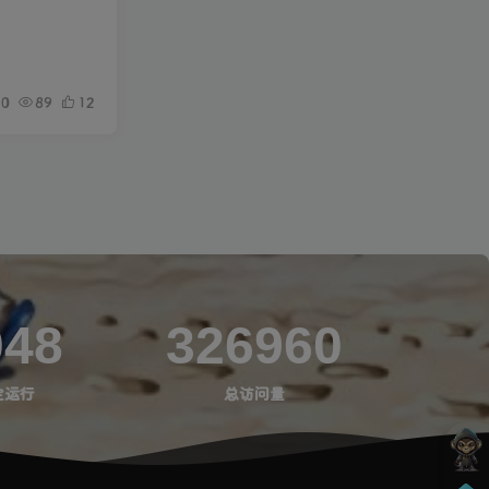
0
89
12
048
326960
定运行
总访问量