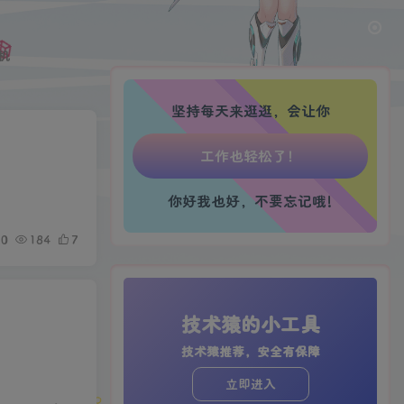
心情也舒畅了！
机
走路也有劲了！
坚持每天来逛逛，会让你
腿也不痛了！
腰也不酸了！
你好我也好，不要忘记哦!
工作也轻松了！
0
184
7
技术猿的小工具
技术猿推荐，安全有保障
立即进入