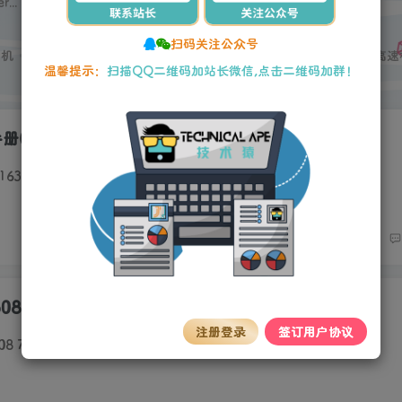
...
扫码关注公众号
印机
彩色复印机
针式打印机
热敏打印机
绘图仪
工程机
高速
温馨提示：
扫描QQ二维码加站长微信,点击二维码加群！
(AR-163N、201N、206N)
63N、201N、206N)
508N 6508 7508 复印机中文维修手册
注册登录
签订用户协议
6508 7508 复印机中文维修手册