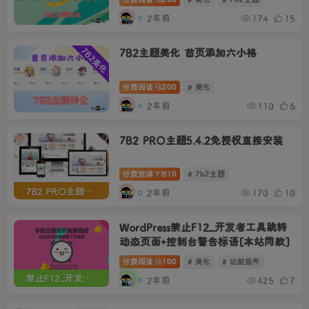
2年前
174
15
7B2美化
7B2主题美化 首页添加六小格
付费阅读
200
# 美化
2年前
110
6
7B2 PRO主题5.4.2免授权直接安装
付费资源
10
# 7b2主题
Y币
7B2 PRO主题5.4.2免授权
2年前
170
10
WordPress禁止F12_开发者工具跳转
动态页面+控制台警告标语[本站同款]
付费阅读
100
# 美化
# 功能插件
禁止F12_开发者工具
2年前
425
7