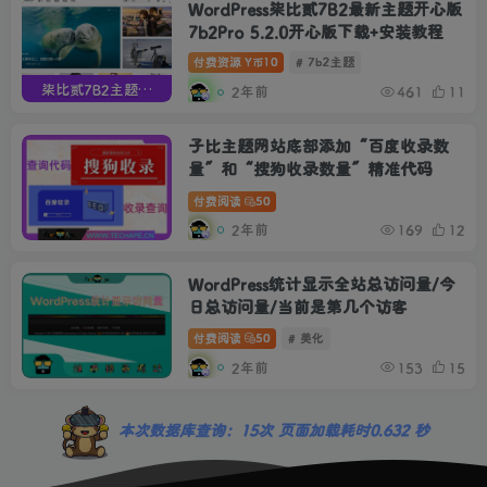
WordPress柒比贰7B2最新主题开心版
7b2Pro 5.2.0开心版下载+安装教程
付费资源
10
# 7b2主题
Y币
柒比贰7B2主题开心版
2年前
461
11
子比主题网站底部添加“百度收录数
量”和“搜狗收录数量”精准代码
付费阅读
50
2年前
169
12
WordPress统计显示全站总访问量/今
日总访问量/当前是第几个访客
付费阅读
50
# 美化
2年前
153
15
本次数据库查询：15次 页面加载耗时0.632 秒