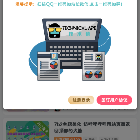
温馨提示：
扫描QQ二维码加站长微信,点击二维码加群！
WordPress自定义鼠标样式插件
# 美化
鼠标样式插件
2年前
120
5
7B2美化
WordPress教程 B2主题美化 给文章添
加彩色角标【网格模式】
# 美化
2年前
96
13
7B2美化
B2主题美化 /搜索头部大屏雨滴玻璃
背景
注册登录
签订用户协议
付费阅读
200
# 美化
2年前
138
13
7B2美化
7b2主题美化 仿哔哩哔哩网站页面返
回顶部的火箭
付费阅读
200
# 美化
# 7b2主题