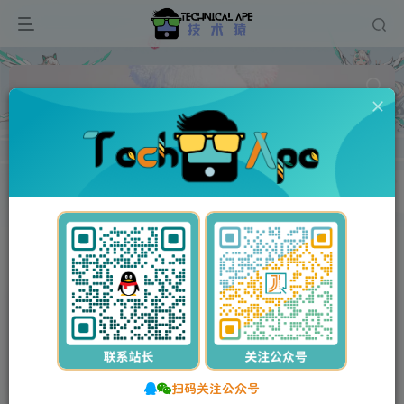
B2主题美化
共11篇
排序
更新
浏览
点赞
评论
收藏
售价
发布
单列/双列图片广告位HTML代码【站
长必备】
付费阅读
100
广告位HTML代码
2年前
146
15
扫码关注公众号