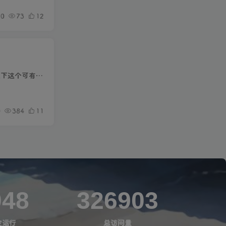
0
73
12
基本上每年都是进入 footer.php 修改网站底部 Copyright © 年份，但是往往是在年后好久才想起来要改下这个可有可无的数值，毕竟不是什么企业站
0
384
11
048
326903
定运行
总访问量