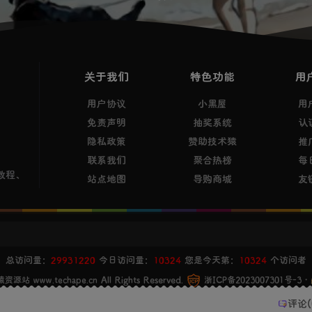
关于我们
特色功能
用
用户协议
小黑屋
用
免责声明
抽奖系统
认
隐私政策
赞助技术猿
推
联系我们
聚合热榜
每
教程、
站点地图
导购商城
友
总访问量：
29931220
今日访问量：
10324
您是今天第：
10324
个访问者
All Rights Reserved.
・
资源站 www.techape.cn
浙ICP备2023007301号-3
评论(