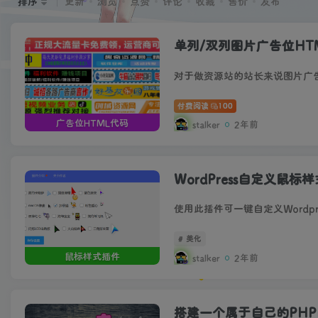
排序
更新
浏览
点赞
评论
收藏
售价
发布
单列/双列图片广告位HT
对于做资源站的站长来说图片广
付费阅读
100
广告位HTML代码
stalker
2年前
WordPress自定义鼠标
# 美化
鼠标样式插件
stalker
2年前
搭建一个属于自己的PHP