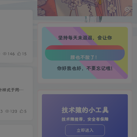
生活也美好了！
心情也舒畅了！
坚持每天来逛逛，会让你
走路也有劲了！
0
146
15
腿也不痛了！
你好我也好，不要忘记哦!
腰也不酸了！
使用此插件可一键自定义Wordpress前端鼠标指针样式。利用该插件，站长可以快速实现替换多种鼠标指针样式于网站前端。
工作也轻松了！
技术猿的小工具
3
120
5
技术猿推荐，安全有保障
立即进入