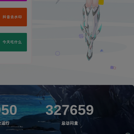
抖音去水印
今天吃什么
050
327659
定运行
总访问量